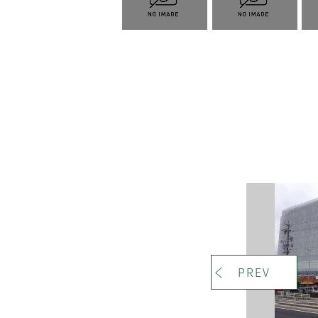
＜
PREV