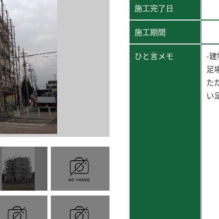
施工完了日
施工期間
ひと言メモ
-
足
た
い