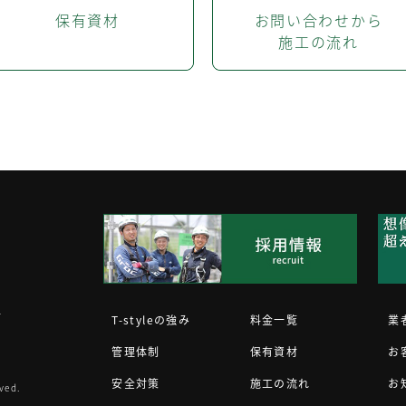
保有資材
お問い合わせから
施工の流れ
1
T-styleの強み
料金一覧
業
管理体制
保有資材
お
安全対策
施工の流れ
お
ved.