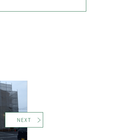
＞
NEXT