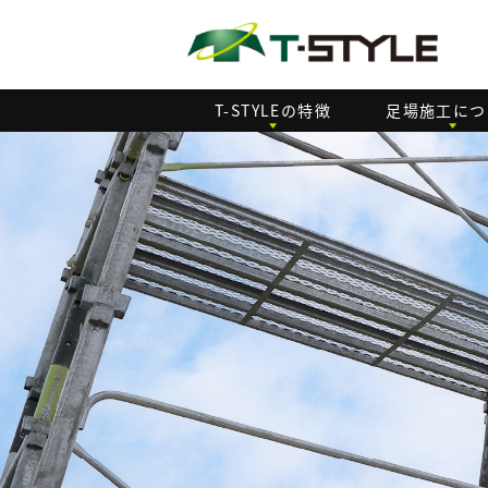
T-STYLEの特徴
足場施工につ