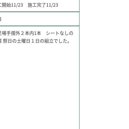
開始11/23 施工完了11/23
日
足場手摺外２本内1本 シートなしの
置 祭日の土曜日１日の組立でした。