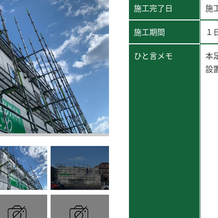
施工完了日
施工
施工期間
１
ひと言メモ
本
設