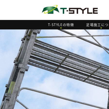
T-STYLEの特徴
足場施工につ