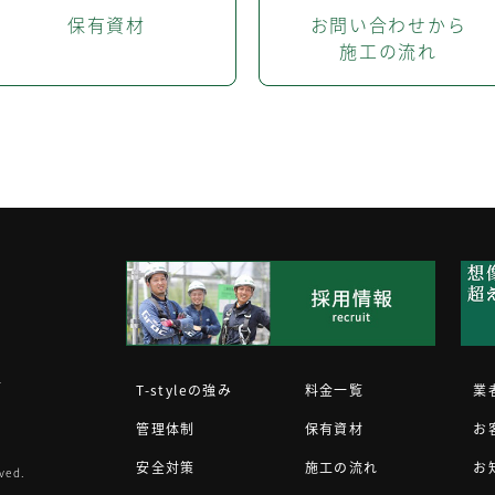
保有資材
お問い合わせから
施工の流れ
1
T-styleの強み
料金一覧
業
管理体制
保有資材
お
安全対策
施工の流れ
お
ved.