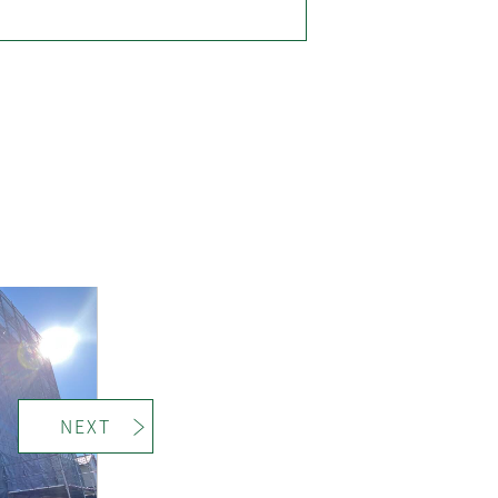
＞
NEXT