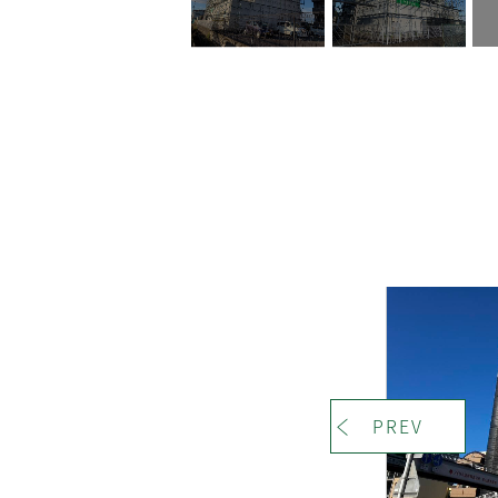
＜
PREV