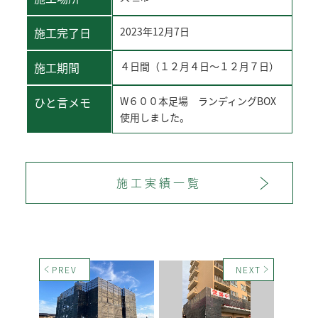
施工完了日
2023年12月7日
施工期間
４日間（１２月４日～１２月７日）
ひと言メモ
W６００本足場 ランディングBOX
使用しました。
＞
施工実績一覧
＜
＞
PREV
NEXT