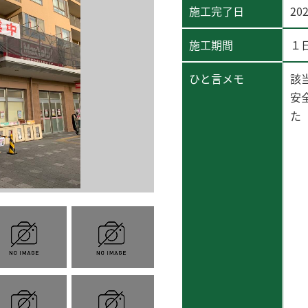
施工完了日
20
施工期間
１
ひと言メモ
該
安
た