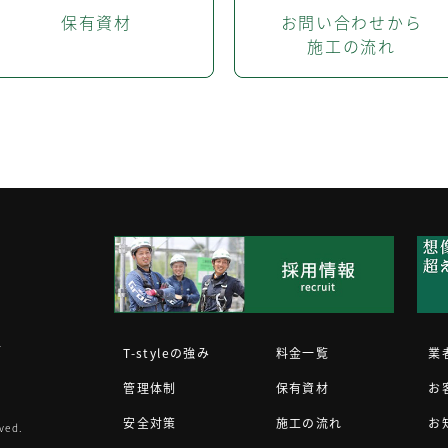
保有資材
お問い合わせから
施工の流れ
1
T-styleの強み
料金一覧
業
管理体制
保有資材
お
安全対策
施工の流れ
お
ved.