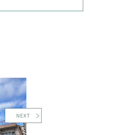
＞
NEXT