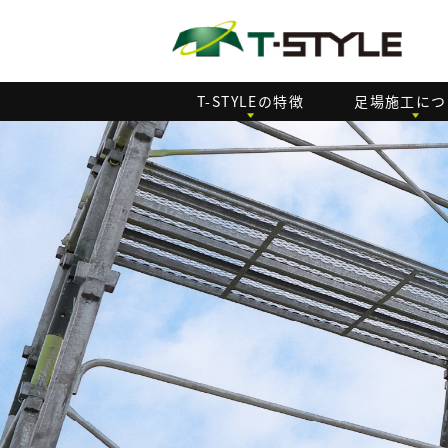
T-STYLEの特徴
足場施工につ