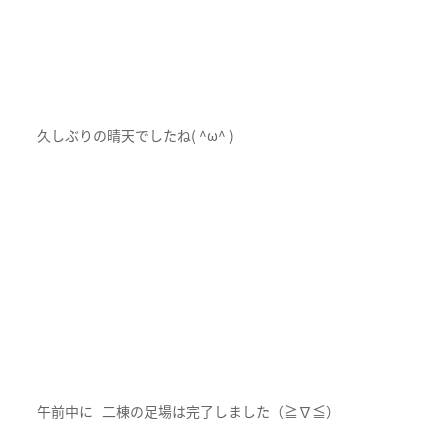
久しぶりの晴天でしたね( ^ω^ )
午前中に 二棟の足場は完了しました（≧∇≦）