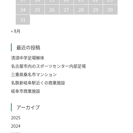
24
25
26
27
28
29
30
31
« 8月
最近の投稿
清須中学足場解体
名古屋市内のスポーツセンター内部足場
三重県桑名市マンション
名鉄新岐阜駅近くの商業施設
岐阜市商業施設
アーカイブ
2025
2024