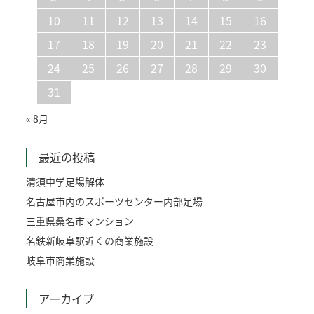
10
11
12
13
14
15
16
17
18
19
20
21
22
23
24
25
26
27
28
29
30
31
« 8月
最近の投稿
清須中学足場解体
名古屋市内のスポーツセンター内部足場
三重県桑名市マンション
名鉄新岐阜駅近くの商業施設
岐阜市商業施設
アーカイブ